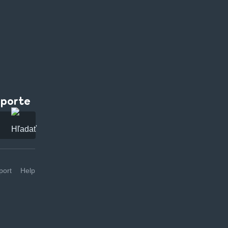
pporte
ort
Help